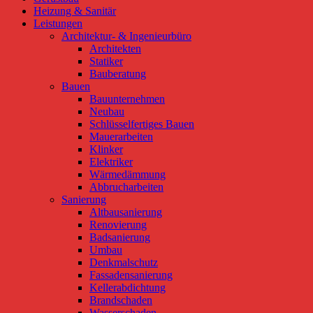
Heizung & Sanitär
Leistungen
Architektur- & Ingenieurbüro
Architekten
Statiker
Bauberatung
Bauen
Bauunternehmen
Neubau
Schlüsselfertiges Bauen
Mauerarbeiten
Klinker
Elektriker
Wärmedämmung
Abbrucharbeiten
Sanierung
Altbausanierung
Renovierung
Badsanierung
Umbau
Denkmalschutz
Fassadensanierung
Kellerabdichtung
Brandschaden
Wasserschaden