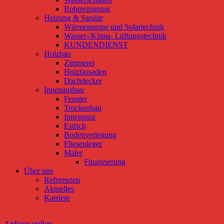
Rohrreinigung
Heizung & Sanitär
Wärmepumpe und Solartechnik
Wasser-/Klima- Lüftungstechnik
KUNDENDIENST
Holzbau
Zimmerei
Holzfassaden
Dachdecker
Innenausbau
Fenster
Trockenbau
Innenputz
Estrich
Bodenverlegung
Fliesenleger
Maler
Finanzierung
Über uns
Referenzen
Aktuelles
Karriere
Anfrage stellen