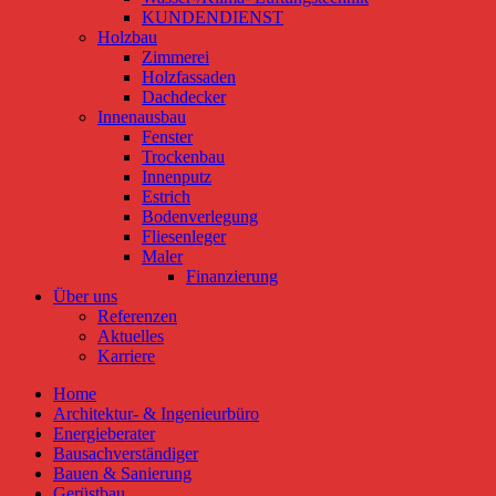
KUNDENDIENST
Holzbau
Zimmerei
Holzfassaden
Dachdecker
Innenausbau
Fenster
Trockenbau
Innenputz
Estrich
Bodenverlegung
Fliesenleger
Maler
Finanzierung
Über uns
Referenzen
Aktuelles
Karriere
Home
Architektur- & Ingenieurbüro
Energieberater
Bausachverständiger
Bauen & Sanierung
Gerüstbau