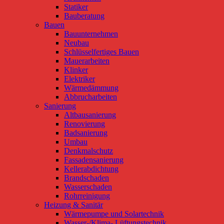
Statiker
Bauberatung
Bauen
Bauunternehmen
Neubau
Schlüsselfertiges Bauen
Mauerarbeiten
Klinker
Elektriker
Wärmedämmung
Abbrucharbeiten
Sanierung
Altbausanierung
Renovierung
Badsanierung
Umbau
Denkmalschutz
Fassadensanierung
Kellerabdichtung
Brandschaden
Wasserschaden
Rohrreinigung
Heizung & Sanitär
Wärmepumpe und Solartechnik
Wasser-/Klima- Lüftungstechnik