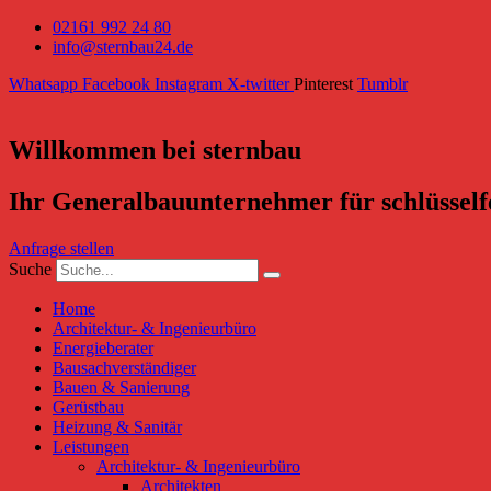
02161 992 24 80
info@sternbau24.de
Whatsapp
Facebook
Instagram
X-twitter
Pinterest
Tumblr
Willkommen bei sternbau
Ihr Generalbauunternehmer für schlüsself
Anfrage stellen
Suche
Home
Architektur- & Ingenieurbüro
Energieberater
Bausachverständiger
Bauen & Sanierung
Gerüstbau
Heizung & Sanitär
Leistungen
Architektur- & Ingenieurbüro
Architekten