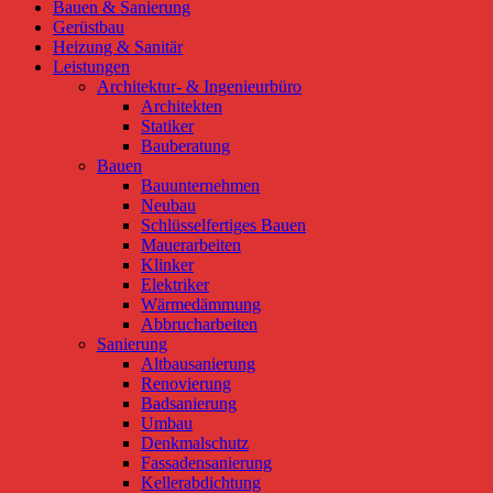
Bauen & Sanierung
Gerüstbau
Heizung & Sanitär
Leistungen
Architektur- & Ingenieurbüro
Architekten
Statiker
Bauberatung
Bauen
Bauunternehmen
Neubau
Schlüsselfertiges Bauen
Mauerarbeiten
Klinker
Elektriker
Wärmedämmung
Abbrucharbeiten
Sanierung
Altbausanierung
Renovierung
Badsanierung
Umbau
Denkmalschutz
Fassadensanierung
Kellerabdichtung