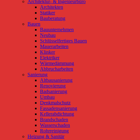
Architektur- & Ingenieurbüro
Architekten
Statiker
Bauberatung
Bauen
Bauunternehmen
Neubau
Schlüsselfertiges Bauen
Mauerarbeiten
Klinker
Elektriker
Wärmedämmung
Abbrucharbeiten
Sanierung
Altbausanierung
Renovierung
Badsanierung
Umbau
Denkmalschutz
Fassadensanierung
Kellerabdichtung
Brandschaden
Wasserschaden
Rohrreinigung
Heizung & Sanitär