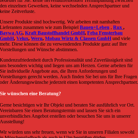
bedeutet für Sie: keine nervenaufreibenden Terminplanung zwischen
den einzelnen Gewerken, keine wechselnden Ansprechpartner und
keine Zeitverluste.
Unsere Produkte sind hochwertig. Wir arbeiten mit namhaften
Lieferanten zusammen wie zum Beispiel
Bauen+Leben
,
Rux
,
Baywa AG
,
Kraft Baustoffhandel GmbH
,
Feba Fensterbau
GmbH
,
Velux
,
Weru
,
Mobau Wirtz & Classen GmbH
und viele
mehr. Diese können die zu verwendenden Produkte ganz auf Ihre
Vorstellungen und Wünsche abstimmen.
Kundenzufriedenheit durch Professionalität und Zuverlässigkeit sind
uns besonders wichtig und liegen uns am Herzen. Gerne arbeiten für
Sie individuelle Angebote aus, die Ihren Anforderungen und
Vorstellungen gerecht werden. Auch finden Sie bei uns für Ihre Fragen
oder Änderungswünsche jederzeit einen kompetenten Ansprechpartner
Sie wünschen eine Beratung?
Gerne besichtigen wir Ihr Objekt und beraten Sie ausführlich vor Ort.
Vereinbaren Sie einen Beratungstermin und lassen Sie sich ein
unverbindliches Angebot erstellen oder besuchen Sie uns in unserer
Ausstellung!
Wir würden uns sehr freuen, wenn wir Sie in unseren Filialen sowohl
in Mönchengladbach als auch in Ulm begrüßen dürfen.