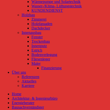
Wärmepumpe und Solartechnik
Wasser-/Klima- Lüftungstechnik
KUNDENDIENST
Holzbau
Zimmerei
Holzfassaden
Dachdecker
Innenausbau
Fenster
Trockenbau
Innenputz
Estrich
Bodenverlegung
Fliesenleger
Maler
Finanzierung
Über uns
Referenzen
Aktuelles
Karriere
Home
Architektur- & Ingenieurbüro
Energieberater
Bausachverständiger