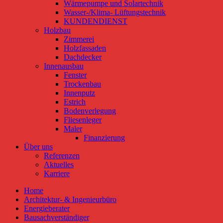
Wärmepumpe und Solartechnik
Wasser-/Klima- Lüftungstechnik
KUNDENDIENST
Holzbau
Zimmerei
Holzfassaden
Dachdecker
Innenausbau
Fenster
Trockenbau
Innenputz
Estrich
Bodenverlegung
Fliesenleger
Maler
Finanzierung
Über uns
Referenzen
Aktuelles
Karriere
Home
Architektur- & Ingenieurbüro
Energieberater
Bausachverständiger