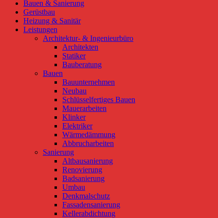
Bauen & Sanierung
Gerüstbau
Heizung & Sanitär
Leistungen
Architektur- & Ingenieurbüro
Architekten
Statiker
Bauberatung
Bauen
Bauunternehmen
Neubau
Schlüsselfertiges Bauen
Mauerarbeiten
Klinker
Elektriker
Wärmedämmung
Abbrucharbeiten
Sanierung
Altbausanierung
Renovierung
Badsanierung
Umbau
Denkmalschutz
Fassadensanierung
Kellerabdichtung