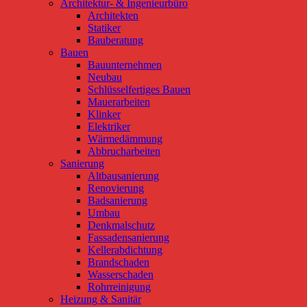
Architektur- & Ingenieurbüro
Architekten
Statiker
Bauberatung
Bauen
Bauunternehmen
Neubau
Schlüsselfertiges Bauen
Mauerarbeiten
Klinker
Elektriker
Wärmedämmung
Abbrucharbeiten
Sanierung
Altbausanierung
Renovierung
Badsanierung
Umbau
Denkmalschutz
Fassadensanierung
Kellerabdichtung
Brandschaden
Wasserschaden
Rohrreinigung
Heizung & Sanitär