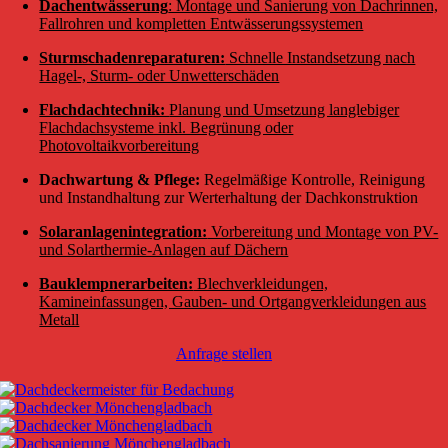
Dachentwässerung
: Montage und Sanierung von Dachrinnen,
Fallrohren und kompletten Entwässerungssystemen
Sturmschadenreparaturen:
Schnelle Instandsetzung nach
Hagel-, Sturm- oder Unwetterschäden
Flachdachtechnik:
Planung und Umsetzung langlebiger
Flachdachsysteme inkl. Begrünung oder
Photovoltaikvorbereitung
Dachwartung & Pflege:
Regelmäßige Kontrolle, Reinigung
und Instandhaltung zur Werterhaltung der Dachkonstruktion
Solaranlagenintegration:
Vorbereitung und Montage von PV-
und Solarthermie-Anlagen auf Dächern
Bauklempnerarbeiten:
Blechverkleidungen,
Kamineinfassungen, Gauben- und Ortgangverkleidungen aus
Metall
Anfrage stellen