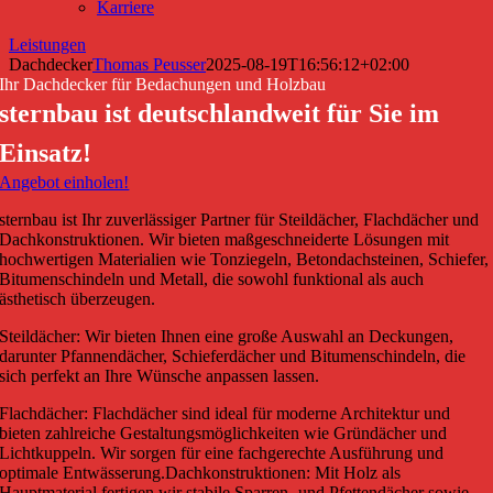
Karriere
Leistungen
Dachdecker
Thomas Peusser
2025-08-19T16:56:12+02:00
Ihr Dachdecker für Bedachungen und Holzbau
sternbau ist deutschlandweit für Sie im
Einsatz!
Angebot einholen!
sternbau ist Ihr zuverlässiger Partner für Steildächer, Flachdächer und
Dachkonstruktionen. Wir bieten maßgeschneiderte Lösungen mit
hochwertigen Materialien wie Tonziegeln, Betondachsteinen, Schiefer,
Bitumenschindeln und Metall, die sowohl funktional als auch
ästhetisch überzeugen.
Steildächer: Wir bieten Ihnen eine große Auswahl an Deckungen,
darunter Pfannendächer, Schieferdächer und Bitumenschindeln, die
sich perfekt an Ihre Wünsche anpassen lassen.
Flachdächer: Flachdächer sind ideal für moderne Architektur und
bieten zahlreiche Gestaltungsmöglichkeiten wie Gründächer und
Lichtkuppeln. Wir sorgen für eine fachgerechte Ausführung und
optimale Entwässerung.
Dachkonstruktionen: Mit Holz als
Hauptmaterial fertigen wir stabile Sparren- und Pfettendächer sowie