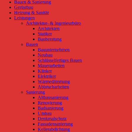
Bauen & Sanierung
Gerüstbau
Heizung & Sanitär
Leistungen
Architektur- & Ingenieurbüro
Architekten
Statiker
Bauberatung
Bauen
Bauunternehmen
Neubau
Schlüsselfertiges Bauen
Mauerarbeiten
Klinker
Elektriker
Wärmedämmung
Abbrucharbeiten
Sanierung
Altbausanierung
Renovierung
Badsanierung
Umbau
Denkmalschutz
Fassadensanierung
Kellerabdichtung