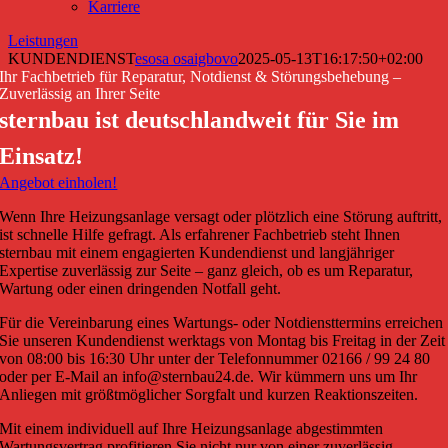
Karriere
Leistungen
KUNDENDIENST
esosa osaigbovo
2025-05-13T16:17:50+02:00
Ihr Fachbetrieb für Reparatur, Notdienst & Störungsbehebung –
Zuverlässig an Ihrer Seite
sternbau ist deutschlandweit für Sie im
Einsatz!
Angebot einholen!
Wenn Ihre Heizungsanlage versagt oder plötzlich eine Störung auftritt,
ist schnelle Hilfe gefragt. Als erfahrener Fachbetrieb steht Ihnen
sternbau mit einem engagierten Kundendienst und langjähriger
Expertise zuverlässig zur Seite – ganz gleich, ob es um Reparatur,
Wartung oder einen dringenden Notfall geht.
Für die Vereinbarung eines Wartungs- oder Notdiensttermins erreichen
Sie unseren Kundendienst werktags von Montag bis Freitag in der Zeit
von 08:00 bis 16:30 Uhr unter der Telefonnummer 02166 / 99 24 80
oder per E-Mail an info@sternbau24.de. Wir kümmern uns um Ihr
Anliegen mit größtmöglicher Sorgfalt und kurzen Reaktionszeiten.
Mit einem individuell auf Ihre Heizungsanlage abgestimmten
Wartungsvertrag profitieren Sie nicht nur von einer zuverlässig