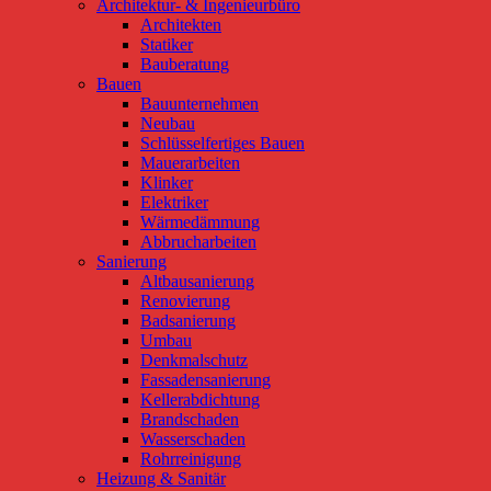
Architektur- & Ingenieurbüro
Architekten
Statiker
Bauberatung
Bauen
Bauunternehmen
Neubau
Schlüsselfertiges Bauen
Mauerarbeiten
Klinker
Elektriker
Wärmedämmung
Abbrucharbeiten
Sanierung
Altbausanierung
Renovierung
Badsanierung
Umbau
Denkmalschutz
Fassadensanierung
Kellerabdichtung
Brandschaden
Wasserschaden
Rohrreinigung
Heizung & Sanitär