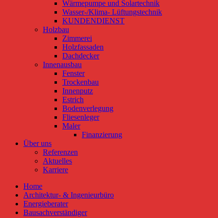
Wärmepumpe und Solartechnik
Wasser-/Klima- Lüftungstechnik
KUNDENDIENST
Holzbau
Zimmerei
Holzfassaden
Dachdecker
Innenausbau
Fenster
Trockenbau
Innenputz
Estrich
Bodenverlegung
Fliesenleger
Maler
Finanzierung
Über uns
Referenzen
Aktuelles
Karriere
Home
Architektur- & Ingenieurbüro
Energieberater
Bausachverständiger