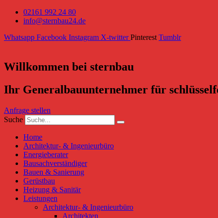
02161 992 24 80
info@sternbau24.de
Whatsapp
Facebook
Instagram
X-twitter
Pinterest
Tumblr
Willkommen bei sternbau
Ihr Generalbauunternehmer für schlüsself
Anfrage stellen
Suche
Home
Architektur- & Ingenieurbüro
Energieberater
Bausachverständiger
Bauen & Sanierung
Gerüstbau
Heizung & Sanitär
Leistungen
Architektur- & Ingenieurbüro
Architekten