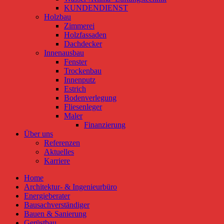
KUNDENDIENST
Holzbau
Zimmerei
Holzfassaden
Dachdecker
Innenausbau
Fenster
Trockenbau
Innenputz
Estrich
Bodenverlegung
Fliesenleger
Maler
Finanzierung
Über uns
Referenzen
Aktuelles
Karriere
Home
Architektur- & Ingenieurbüro
Energieberater
Bausachverständiger
Bauen & Sanierung
Gerüstbau