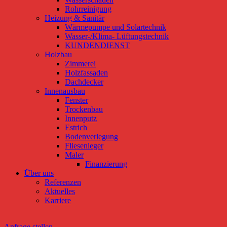
Rohrreinigung
Heizung & Sanitär
Wärmepumpe und Solartechnik
Wasser-/Klima- Lüftungstechnik
KUNDENDIENST
Holzbau
Zimmerei
Holzfassaden
Dachdecker
Innenausbau
Fenster
Trockenbau
Innenputz
Estrich
Bodenverlegung
Fliesenleger
Maler
Finanzierung
Über uns
Referenzen
Aktuelles
Karriere
Anfrage stellen