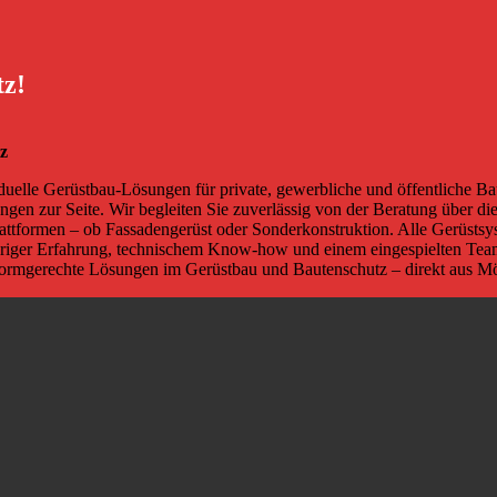
tz!
tz
uelle Gerüstbau-Lösungen für private, gewerbliche und öffentliche Ba
ngen zur Seite. Wir begleiten Sie zuverlässig von der Beratung über d
lattformen – ob Fassadengerüst oder Sonderkonstruktion. Alle Gerüst
gjähriger Erfahrung, technischem Know-how und einem eingespielten Team
nd normgerechte Lösungen im Gerüstbau und Bautenschutz – direkt aus 