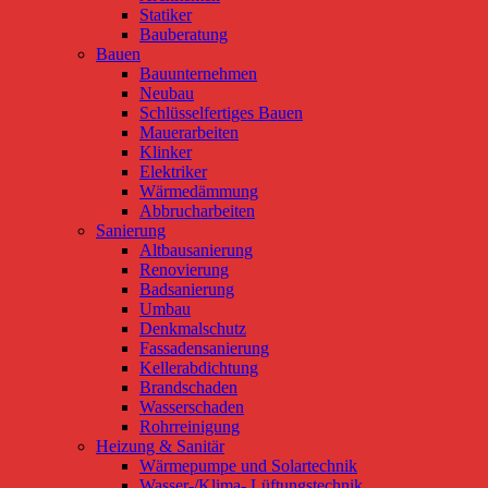
Statiker
Bauberatung
Bauen
Bauunternehmen
Neubau
Schlüsselfertiges Bauen
Mauerarbeiten
Klinker
Elektriker
Wärmedämmung
Abbrucharbeiten
Sanierung
Altbausanierung
Renovierung
Badsanierung
Umbau
Denkmalschutz
Fassadensanierung
Kellerabdichtung
Brandschaden
Wasserschaden
Rohrreinigung
Heizung & Sanitär
Wärmepumpe und Solartechnik
Wasser-/Klima- Lüftungstechnik