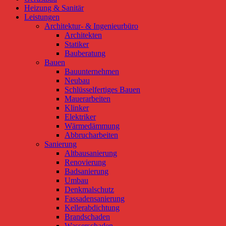
Heizung & Sanitär
Leistungen
Architektur- & Ingenieurbüro
Architekten
Statiker
Bauberatung
Bauen
Bauunternehmen
Neubau
Schlüsselfertiges Bauen
Mauerarbeiten
Klinker
Elektriker
Wärmedämmung
Abbrucharbeiten
Sanierung
Altbausanierung
Renovierung
Badsanierung
Umbau
Denkmalschutz
Fassadensanierung
Kellerabdichtung
Brandschaden
Wasserschaden