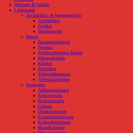
Heizung & Sanitär
Leistungen
Architektur- & Ingenieurbüro
Architekten
Statiker
Bauberatung
Bauen
Bauunternehmen
Neubau
Schlüsselfertiges Bauen
Mauerarbeiten
Klinker
Elektriker
Wärmedämmung
Abbrucharbeiten
Sanierung
Altbausanierung
Renovierung
Badsanierung
Umbau
Denkmalschutz
Fassadensanierung
Kellerabdichtung
Brandschaden
Wasserschaden