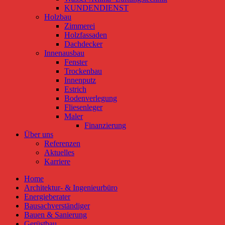
KUNDENDIENST
Holzbau
Zimmerei
Holzfassaden
Dachdecker
Innenausbau
Fenster
Trockenbau
Innenputz
Estrich
Bodenverlegung
Fliesenleger
Maler
Finanzierung
Über uns
Referenzen
Aktuelles
Karriere
Home
Architektur- & Ingenieurbüro
Energieberater
Bausachverständiger
Bauen & Sanierung
Gerüstbau