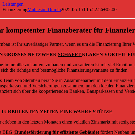
Leistungen
Finanzierung
Muhtesim Dumlu
2025-05-15T15:52:56+02:00
hr kompetenter Finanzberater für Finanzie
ernbau ist Ihr zuverlässiger Partner, wenn es um die Finanzierung Ihre
IN GROSSES NETZWERK
SCHAFFT
KLAREN VORTEIL F
ne Immobilie zu kaufen, zu bauen und zu sanieren ist mit viel Emotion 
r sich die richtige und bestmögliche Finanzierungsvariante zu finden.
s Team von Sternbau berät Sie in Zusammenarbeit mit dem Finanzierun
usparkassen und Versicherungen zusammen, um den idealen Finanzierun
nanziert sich über die kooperierenden Banken, Bausparkassen und Vers
 TURBULENTEN ZEITEN EINE WAHRE STÜTZE.
r erleben in den letzten Monaten einen volatilen Zinsmarkt mit stetig 
e BEG (
Bundesförderung für effiziente Gebäude
)
fördert Neubau u