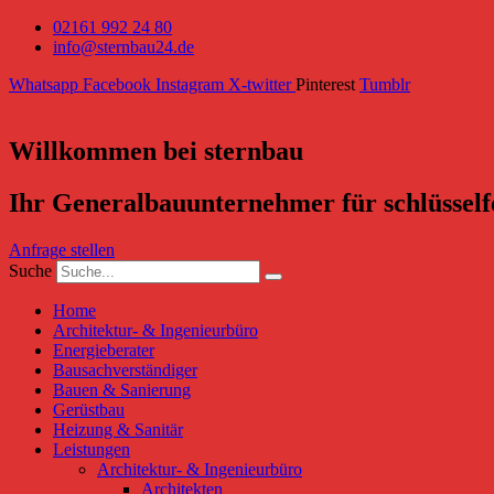
02161 992 24 80
info@sternbau24.de
Whatsapp
Facebook
Instagram
X-twitter
Pinterest
Tumblr
Willkommen bei sternbau
Ihr Generalbauunternehmer für schlüsself
Anfrage stellen
Suche
Home
Architektur- & Ingenieurbüro
Energieberater
Bausachverständiger
Bauen & Sanierung
Gerüstbau
Heizung & Sanitär
Leistungen
Architektur- & Ingenieurbüro
Architekten