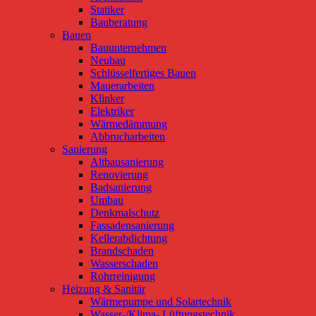
Statiker
Bauberatung
Bauen
Bauunternehmen
Neubau
Schlüsselfertiges Bauen
Mauerarbeiten
Klinker
Elektriker
Wärmedämmung
Abbrucharbeiten
Sanierung
Altbausanierung
Renovierung
Badsanierung
Umbau
Denkmalschutz
Fassadensanierung
Kellerabdichtung
Brandschaden
Wasserschaden
Rohrreinigung
Heizung & Sanitär
Wärmepumpe und Solartechnik
Wasser-/Klima- Lüftungstechnik