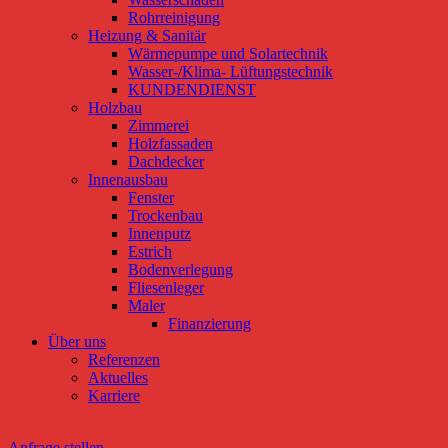
Rohrreinigung
Heizung & Sanitär
Wärmepumpe und Solartechnik
Wasser-/Klima- Lüftungstechnik
KUNDENDIENST
Holzbau
Zimmerei
Holzfassaden
Dachdecker
Innenausbau
Fenster
Trockenbau
Innenputz
Estrich
Bodenverlegung
Fliesenleger
Maler
Finanzierung
Über uns
Referenzen
Aktuelles
Karriere
Anfrage stellen