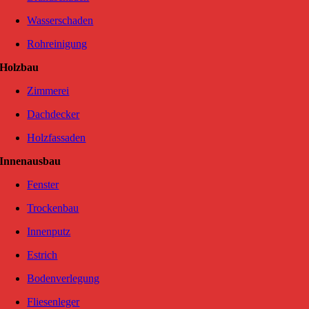
Wasserschaden
Rohreinigung
Holzbau
Zimmerei
Dachdecker
Holzfassaden
Innenausbau
Fenster
Trockenbau
Innenputz
Estrich
Bodenverlegung
Fliesenleger