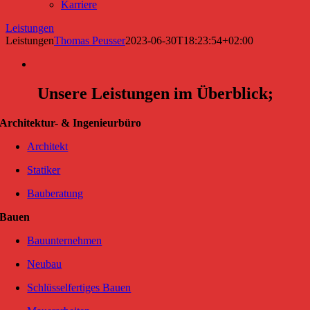
Karriere
Leistungen
Leistungen
Thomas Peusser
2023-06-30T18:23:54+02:00
Unsere Leistungen im Überblick;
Architektur- & Ingenieurbüro
Architekt
Statiker
Bauberatung
Bauen
Bauunternehmen
Neubau
Schlüsselfertiges Bauen