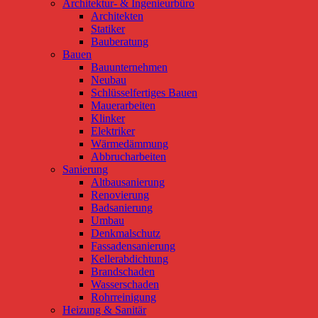
Architektur- & Ingenieurbüro
Architekten
Statiker
Bauberatung
Bauen
Bauunternehmen
Neubau
Schlüsselfertiges Bauen
Mauerarbeiten
Klinker
Elektriker
Wärmedämmung
Abbrucharbeiten
Sanierung
Altbausanierung
Renovierung
Badsanierung
Umbau
Denkmalschutz
Fassadensanierung
Kellerabdichtung
Brandschaden
Wasserschaden
Rohrreinigung
Heizung & Sanitär