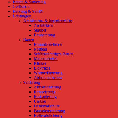
Bauen & Sanierung
Gerüstbau
Heizung & Sanitär
Leistungen
Architektur- & Ingenieurbüro
Architekten
Statiker
Bauberatung
Bauen
Bauunternehmen
Neubau
Schlüsselfertiges Bauen
Mauerarbeiten
Klinker
Elektriker
Wärmedämmung
Abbrucharbeiten
Sanierung
Altbausanierung
Renovierung
Badsanierung
Umbau
Denkmalschutz
Fassadensanierung
Kellerabdichtung