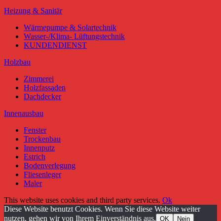
Heizung & Sanitär
Wärmepumpe & Solartechnik
Wasser-/Klima- Lüftungstechnik
KUNDENDIENST
Holzbau
Zimmerei
Holzfassaden
Dachdecker
Innenausbau
Fenster
Trockenbau
Innenputz
Estrich
Bodenverlegung
Fliesenleger
Maler
This website uses cookies and third party services.
Ok
Diese Website benutzt Cookies. Wenn Sie diese Website weiter
nutzen, gehen wir von Ihrem Einverständnis aus.
OK
Nein