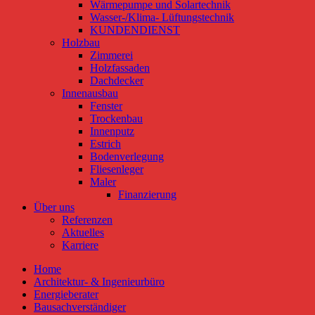
Wärmepumpe und Solartechnik
Wasser-/Klima- Lüftungstechnik
KUNDENDIENST
Holzbau
Zimmerei
Holzfassaden
Dachdecker
Innenausbau
Fenster
Trockenbau
Innenputz
Estrich
Bodenverlegung
Fliesenleger
Maler
Finanzierung
Über uns
Referenzen
Aktuelles
Karriere
Home
Architektur- & Ingenieurbüro
Energieberater
Bausachverständiger