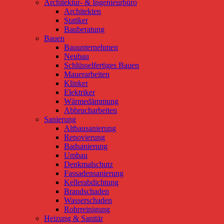
Architektur- & Ingenieurbüro
Architekten
Statiker
Bauberatung
Bauen
Bauunternehmen
Neubau
Schlüsselfertiges Bauen
Mauerarbeiten
Klinker
Elektriker
Wärmedämmung
Abbrucharbeiten
Sanierung
Altbausanierung
Renovierung
Badsanierung
Umbau
Denkmalschutz
Fassadensanierung
Kellerabdichtung
Brandschaden
Wasserschaden
Rohrreinigung
Heizung & Sanitär