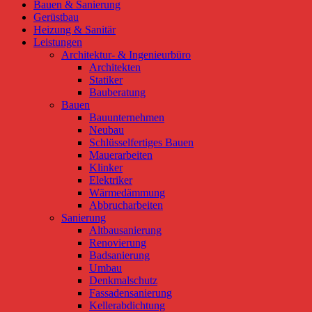
Bauen & Sanierung
Gerüstbau
Heizung & Sanitär
Leistungen
Architektur- & Ingenieurbüro
Architekten
Statiker
Bauberatung
Bauen
Bauunternehmen
Neubau
Schlüsselfertiges Bauen
Mauerarbeiten
Klinker
Elektriker
Wärmedämmung
Abbrucharbeiten
Sanierung
Altbausanierung
Renovierung
Badsanierung
Umbau
Denkmalschutz
Fassadensanierung
Kellerabdichtung