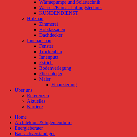
Wärmepumpe und Solartechnik
Wasser-/Klima- Lüftungstechnik
KUNDENDIENST
Holzbau
Zimmerei
Holzfassaden
Dachdecker
Innenausbau
Fenster
Trockenbau
Innenputz
Estrich
Bodenverlegung
Fliesenleger
Maler
Finanzierung
Über uns
Referenzen
Aktuelles
Karriere
Home
Architektur- & Ingenieurbüro
Energieberater
Bausachverständiger