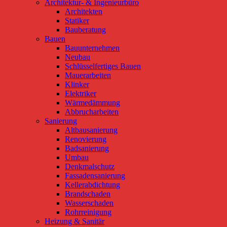
Architektur- & Ingenieurbüro
Architekten
Statiker
Bauberatung
Bauen
Bauunternehmen
Neubau
Schlüsselfertiges Bauen
Mauerarbeiten
Klinker
Elektriker
Wärmedämmung
Abbrucharbeiten
Sanierung
Altbausanierung
Renovierung
Badsanierung
Umbau
Denkmalschutz
Fassadensanierung
Kellerabdichtung
Brandschaden
Wasserschaden
Rohrreinigung
Heizung & Sanitär