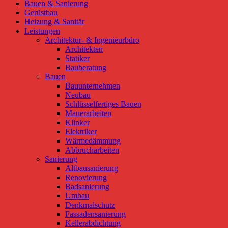
Bauen & Sanierung
Gerüstbau
Heizung & Sanitär
Leistungen
Architektur- & Ingenieurbüro
Architekten
Statiker
Bauberatung
Bauen
Bauunternehmen
Neubau
Schlüsselfertiges Bauen
Mauerarbeiten
Klinker
Elektriker
Wärmedämmung
Abbrucharbeiten
Sanierung
Altbausanierung
Renovierung
Badsanierung
Umbau
Denkmalschutz
Fassadensanierung
Kellerabdichtung