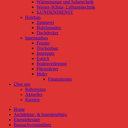
Wärmepumpe und Solartechnik
Wasser-/Klima- Lüftungstechnik
KUNDENDIENST
Holzbau
Zimmerei
Holzfassaden
Dachdecker
Innenausbau
Fenster
Trockenbau
Innenputz
Estrich
Bodenverlegung
Fliesenleger
Maler
Finanzierung
Über uns
Referenzen
Aktuelles
Karriere
Home
Architektur- & Ingenieurbüro
Energieberater
Bausachverständiger