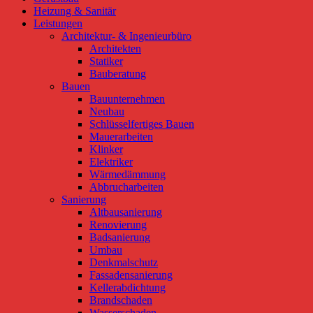
Heizung & Sanitär
Leistungen
Architektur- & Ingenieurbüro
Architekten
Statiker
Bauberatung
Bauen
Bauunternehmen
Neubau
Schlüsselfertiges Bauen
Mauerarbeiten
Klinker
Elektriker
Wärmedämmung
Abbrucharbeiten
Sanierung
Altbausanierung
Renovierung
Badsanierung
Umbau
Denkmalschutz
Fassadensanierung
Kellerabdichtung
Brandschaden
Wasserschaden