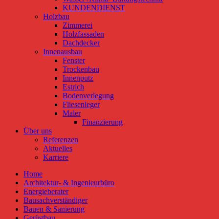
KUNDENDIENST
Holzbau
Zimmerei
Holzfassaden
Dachdecker
Innenausbau
Fenster
Trockenbau
Innenputz
Estrich
Bodenverlegung
Fliesenleger
Maler
Finanzierung
Über uns
Referenzen
Aktuelles
Karriere
Home
Architektur- & Ingenieurbüro
Energieberater
Bausachverständiger
Bauen & Sanierung
Gerüstbau