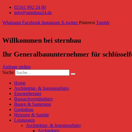
02161 992 24 80
info@sternbau24.de
Whatsapp
Facebook
Instagram
X-twitter
Pinterest
Tumblr
Willkommen bei sternbau
Ihr Generalbauunternehmer für schlüsself
Anfrage stellen
Suche
Home
Architektur- & Ingenieurbüro
Energieberater
Bausachverständiger
Bauen & Sanierung
Gerüstbau
Heizung & Sanitär
Leistungen
Architektur- & Ingenieurbüro
Architekten