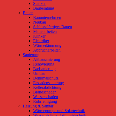
Statiker
Bauberatung
Bauen
Bauunternehmen
Neubau
Schlüsselfertiges Bauen
Mauerarbeiten
Klinker
Elektriker
Wärmedämmung
Abbrucharbeiten
Sanierung
Altbausanierung
Renovierung
Badsanierung
Umbau
Denkmalschutz
Fassadensanierung
Kellerabdichtung
Brandschaden
Wasserschaden
Rohrreinigung
Heizung & Sanitär
Wärmepumpe und Solartechnik
Wasser-/Klima- Lüftungstechnik