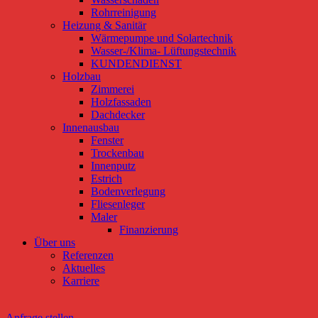
Rohrreinigung
Heizung & Sanitär
Wärmepumpe und Solartechnik
Wasser-/Klima- Lüftungstechnik
KUNDENDIENST
Holzbau
Zimmerei
Holzfassaden
Dachdecker
Innenausbau
Fenster
Trockenbau
Innenputz
Estrich
Bodenverlegung
Fliesenleger
Maler
Finanzierung
Über uns
Referenzen
Aktuelles
Karriere
Anfrage stellen