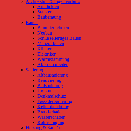
Architektur- & Ingenieurbüro
Architekten
Statiker
Bauberatung
Bauen
Bauunternehmen
Neubau
Schlüsselfertiges Bauen
Mauerarbeiten
Klinker
Elektriker
Wärmedämmung
Abbrucharbeiten
Sanierung
Altbausanierung
Renovierung
Badsanierung
Umbau
Denkmalschutz
Fassadensanierung
Kellerabdichtung
Brandschaden
Wasserschaden
Rohrreinigung
Heizung & Sanitär