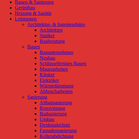
Bauen & Sanierung
Gerüstbau
Heizung & Sanitär
Leistungen
Architektur- & Ingenieurbüro
Architekten
Statiker
Bauberatung
Bauen
Bauunternehmen
Neubau
Schlüsselfertiges Bauen
Mauerarbeiten
Klinker
Elektriker
Wärmedämmung
Abbrucharbeiten
Sanierung
Altbausanierung
Renovierung
Badsanierung
Umbau
Denkmalschutz
Fassadensanierung
Kellerabdichtung