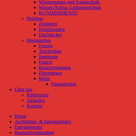
Wärmepumpe und Solartechnik
Wasser-/Klima- Lüftungstechnik
KUNDENDIENST
Holzbau
Zimmerei
Holzfassaden
Dachdecker
Innenausbau
Fenster
Trockenbau
Innenputz
Estrich
Bodenverlegung
Fliesenleger
Maler
Finanzierung
Über uns
Referenzen
Aktuelles
Karriere
Home
Architektur- & Ingenieurbüro
Energieberater
Bausachverständiger