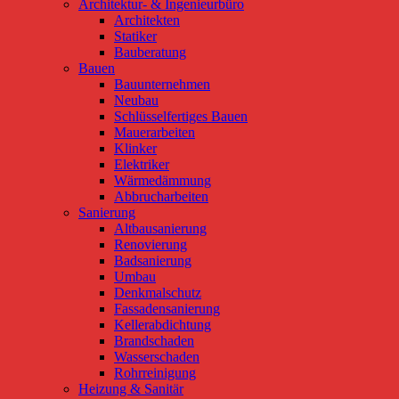
Architektur- & Ingenieurbüro
Architekten
Statiker
Bauberatung
Bauen
Bauunternehmen
Neubau
Schlüsselfertiges Bauen
Mauerarbeiten
Klinker
Elektriker
Wärmedämmung
Abbrucharbeiten
Sanierung
Altbausanierung
Renovierung
Badsanierung
Umbau
Denkmalschutz
Fassadensanierung
Kellerabdichtung
Brandschaden
Wasserschaden
Rohrreinigung
Heizung & Sanitär