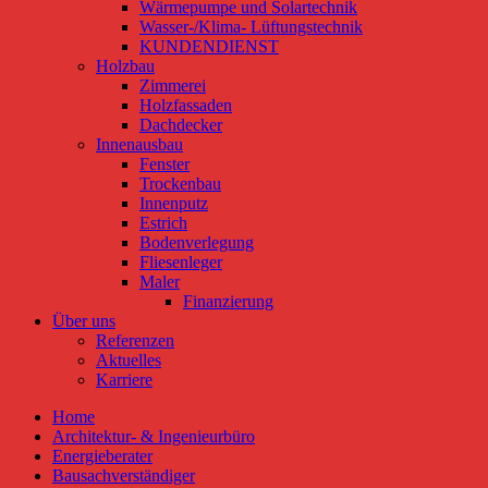
Wärmepumpe und Solartechnik
Wasser-/Klima- Lüftungstechnik
KUNDENDIENST
Holzbau
Zimmerei
Holzfassaden
Dachdecker
Innenausbau
Fenster
Trockenbau
Innenputz
Estrich
Bodenverlegung
Fliesenleger
Maler
Finanzierung
Über uns
Referenzen
Aktuelles
Karriere
Home
Architektur- & Ingenieurbüro
Energieberater
Bausachverständiger