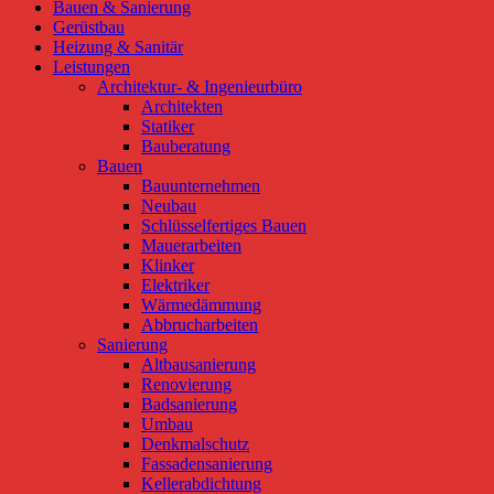
Bauen & Sanierung
Gerüstbau
Heizung & Sanitär
Leistungen
Architektur- & Ingenieurbüro
Architekten
Statiker
Bauberatung
Bauen
Bauunternehmen
Neubau
Schlüsselfertiges Bauen
Mauerarbeiten
Klinker
Elektriker
Wärmedämmung
Abbrucharbeiten
Sanierung
Altbausanierung
Renovierung
Badsanierung
Umbau
Denkmalschutz
Fassadensanierung
Kellerabdichtung